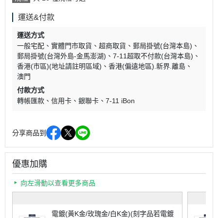
運送&付款
運送方式
一般宅配
實體門市取貨
超商取貨
郵局掛號(台灣本島)
郵局掛號(台灣外島-金馬澎湖)
7-11超取不付款(台灣本島)
香港(市區)(地址請註明區域)
香港(偏遠地區).新界.離島
澳門
付款方式
轉帳匯款
信用卡
銀聯卡
7-11 iBon
分享商品到
優惠加購
向左滑動以查看更多商品
電鍍(黃K金/玫瑰金/白K金)(刻字品若電鍍