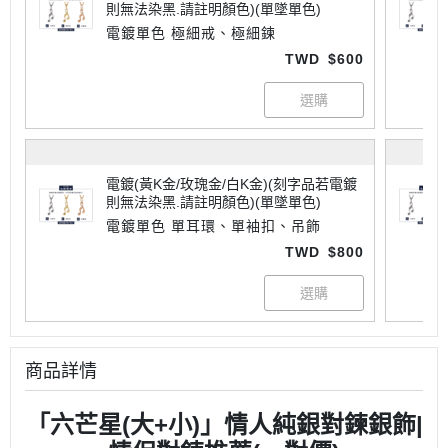
則無法染黑.請註明顏色)(單墜單色)
電鍍單色 極細戒、極細鍊
TWD
$600
電鍍(黃K金/玫瑰金/白K金)(刻字品若電鍍
則無法染黑.請註明顏色)(單墜單色)
電鍍單色 單耳環、單袖扣、吊飾
TWD
$800
商品詳情
「六芒星(大+小)」情人純銀對鍊銀飾|