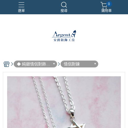
0
選單
搜尋
購物車
999銀鍊
三環戒
扁鍊
照片項鍊
魔戒
◆ 純銀情侶對飾
情侶對鍊
(一對價)