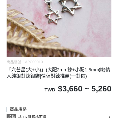
商品編號：
APC00910
「六芒星(大+小)」(大配2mm鍊+小配1.5mm鍊)情
人純銀對鍊銀飾|情侶對鍊推薦(一對價)
$
3,660 ~ 5,260
TWD
商品規格
規格
共 16 種規格可選