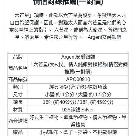
情侶對鍊推薦(一對價)
「六芒星」項鍊，此款以六芒星為設計，象徵猶太人之
自由希望保護。因此，對猶太人而言六芒星是他們的心
靈與精神上的指引。 六芒星，或稱為大衛星、所羅門之
星、猶太星、希伯來之星等等。－Argent安爵銀飾
品牌
Argent安爵銀飾
「六芒星(大+小)」情人純銀對鍊銀飾|情侶對鍊
商品名稱
推薦(一對價)
商品編號
APC00910
類別
經典項鍊(造型款)-純銀項鍊
尺寸
小墜 約 1公分 / 大墜 約 1.5公分
鍊長
16吋(約40公分) / 18吋(約45公分)
材質
925純銀 Silver
好友生日禮物、聖誕節禮物、情人節禮物、畢
適合送禮
業禮物
贈品
小拭銀布、盒子、提袋、不挑款銀鍊