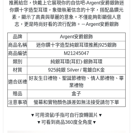
推薦給您，快戴上它展現你的自信吧-Argent安爵銀飾迷
你鑽十字造型耳環，象徵執著信念的十字，搭配晶鑽元
素，顯示了高貴與華麗的意象。不僅能夠彰顯個人意
志，更是時尚好看的流行配飾。－Argent安爵銀飾
品牌
Argent安爵銀飾
商品名稱
迷你鑽十字造型純銀耳環推薦|925銀飾
商品編號
M21245047
類別
純銀耳環(耳釘)-銀飾耳環
材質
925純銀 Silver / 電鍍白K金
好友生日禮物、聖誕節禮物、情人節禮物、畢
適合送禮
業禮物
贈品
盒子
注意事項
螢幕和實物顏色誤差如無法接受請勿下單
▼可用滑鼠/手指可自行旋轉圖片▼
▼可看到商品360度全角度▼