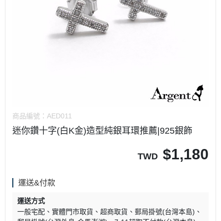
商品編號：
AED011
迷你鑽十字(白K金)造型純銀耳環推薦|925銀飾
$
1,180
TWD
運送&付款
運送方式
一般宅配
實體門市取貨
超商取貨
郵局掛號(台灣本島)