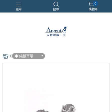
0
選單
搜尋
購物車
999銀鍊
三環戒
扁鍊
照片項鍊
魔戒
◆ 純銀耳環