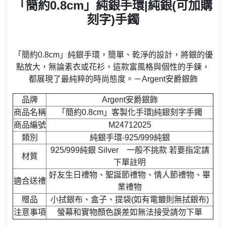
「簡約
0.8cm
」純銀手環|純銀(可加購
刻字)手鐲
「簡約0.8cm」純銀手環，簡單、乾淨的設計，將銀的優
點放大，無論素衣或花衫，這款富風格與個性的手鍊，
都展現了最純粹的時尚態度。－Argent安爵銀飾
品牌
Argent安爵銀飾
商品名稱
「簡約0.8cm」客製化手環|純銀刻字手鐲
商品編號
M24712025
類別
純銀手環-925/999純銀
925/999純銀 Silver 一般不挑款 若要指定請
材質
下單註明
好友生日禮物、聖誕節禮物、情人節禮物、畢
適合送禮
業禮物
贈品
小拭銀布、盒子、提袋(如有電鍍則無拭銀布)
注意事項
螢幕和實物顏色誤差如無法接受請勿下單