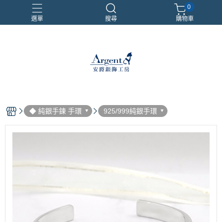
0
選單
搜尋
購物車
999銀鍊
三環戒
扁鍊
照片項鍊
魔戒
◆ 純銀手鍊 手環
925/999純銀手環