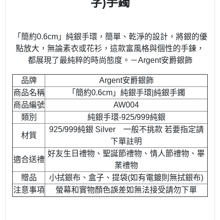
字)手鐲
「簡約0.6cm」純銀手環，簡單、乾淨的設計，將銀的優
點放大，無論素衣或花衫，這款富風格與個性的手鍊，
都展現了最純粹的時尚態度。－Argent安爵銀飾
品牌
Argent安爵銀飾
商品名稱
「簡約0.6cm」純銀手環|純銀手鐲
商品編號
AW004
類別
純銀手環-925/999純銀
925/999純銀 Silver 一般不挑款 若要指定請
材質
下單註明
好友生日禮物、聖誕節禮物、情人節禮物、畢
適合送禮
業禮物
贈品
小拭銀布、盒子、提袋(如有電鍍則無拭銀布)
注意事項
螢幕和實物顏色誤差如無法接受請勿下單