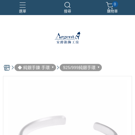
0
選單
搜尋
購物車
999銀鍊
三環戒
扁鍊
照片項鍊
魔戒
◆ 純銀手鍊 手環
925/999純銀手環