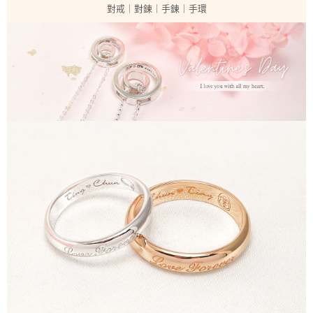
對戒
｜
對鍊
｜
手鍊
｜
手環