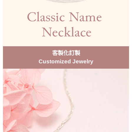
客製化訂製
Customized Jewelry