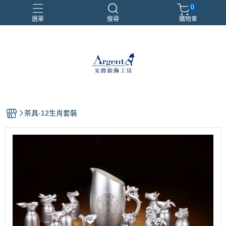
0
選單
搜尋
購物車
999銀鍊
三環戒
扁鍊
照片項鍊
魔戒
茶具-12生肖套裝