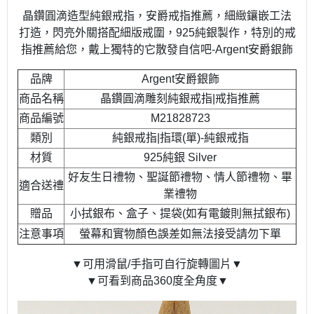
晶鑽圓滴造型純銀戒指，安爵戒指推薦，細緻鑲嵌工法
打造，閃亮外關搭配細版戒圍，925純銀製作，特別的戒
指推薦給您，戴上獨特的它散發自信吧-Argent安爵銀飾
品牌
Argent安爵銀飾
商品名稱
晶鑽圓滴雕刻純銀戒指|戒指推薦
商品編號
M21828723
類別
純銀戒指|指環(單)-純銀戒指
材質
925純銀 Silver
好友生日禮物、聖誕節禮物、情人節禮物、畢
適合送禮
業禮物
贈品
小拭銀布、盒子、提袋(如有電鍍則無拭銀布)
注意事項
螢幕和實物顏色誤差如無法接受請勿下單
▼可用滑鼠/手指可自行旋轉圖片▼
▼可看到商品360度全角度▼