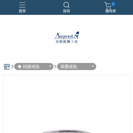
0
選單
搜尋
購物車
999銀鍊
三環戒
扁鍊
照片項鍊
魔戒
◆ 純銀戒指
美鑽戒指