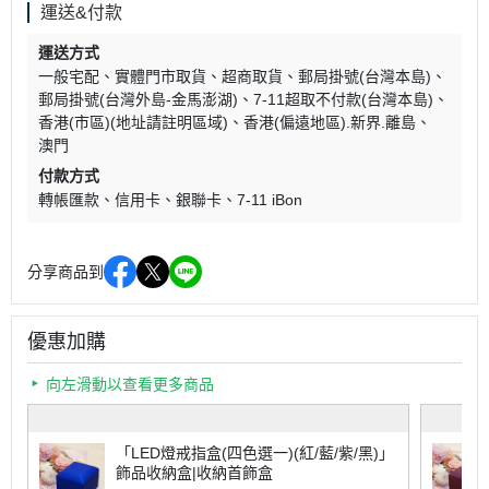
運送&付款
運送方式
一般宅配
實體門市取貨
超商取貨
郵局掛號(台灣本島)
郵局掛號(台灣外島-金馬澎湖)
7-11超取不付款(台灣本島)
香港(市區)(地址請註明區域)
香港(偏遠地區).新界.離島
澳門
付款方式
轉帳匯款
信用卡
銀聯卡
7-11 iBon
分享商品到
優惠加購
向左滑動以查看更多商品
「LED燈戒指盒(四色選一)(紅/藍/紫/黑)」
飾品收納盒|收納首飾盒