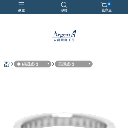
0
選單
搜尋
購物車
999銀鍊
三環戒
扁鍊
照片項鍊
魔戒
◆ 純銀戒指
美鑽戒指