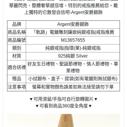
華麗閃亮，整體奢華感倍增，特別的戒指推薦給您，戴
上獨特的它散發自信吧-Argent安爵銀飾
品牌
Argent安爵銀飾
商品名稱
「軌跡」電鍍雕刻鑲嵌純銀戒指|戒指推薦
商品編號
M13657655
類別
純銀戒指|指環(單)-純銀戒指
材質
925純銀 Silver
好友生日禮物、聖誕節禮物、情人節禮物、畢
適合送禮
業禮物
贈品
小拭銀布、盒子、提袋(如有電鍍則無拭銀布)
注意事項
螢幕和實物顏色誤差如無法接受請勿下單
▼可用滑鼠/手指可自行旋轉圖片▼
▼可看到商品360度全角度▼