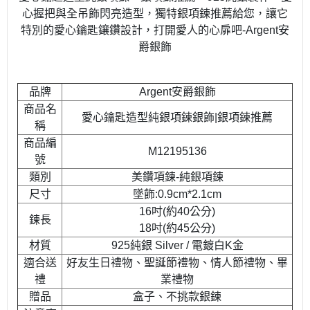
心握把與全吊飾閃亮造型，獨特銀項鍊推薦給您，讓它
特別的愛心鑰匙鑲鑽設計，打開愛人的心扉吧-Argent安
爵銀飾
品牌
Argent安爵銀飾
商品名
愛心鑰匙造型純銀項鍊銀飾|銀項鍊推薦
稱
商品編
M12195136
號
類別
美鑽項鍊-純銀項鍊
尺寸
墜飾:0.9cm*2.1cm
16吋(約40公分)
鍊長
18吋(約45公分)
材質
925純銀 Silver / 電鍍白K金
適合送
好友生日禮物、聖誕節禮物、情人節禮物、畢
禮
業禮物
贈品
盒子、不挑款銀鍊