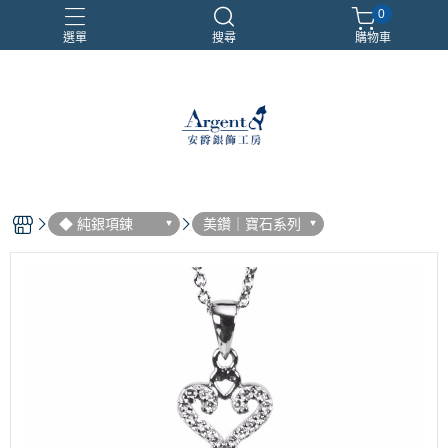
0
選單
搜尋
購物車
999銀鍊
三環戒
扁鍊
照片項鍊
魔戒
◆ 純銀項鍊
美鑽｜寶石系列