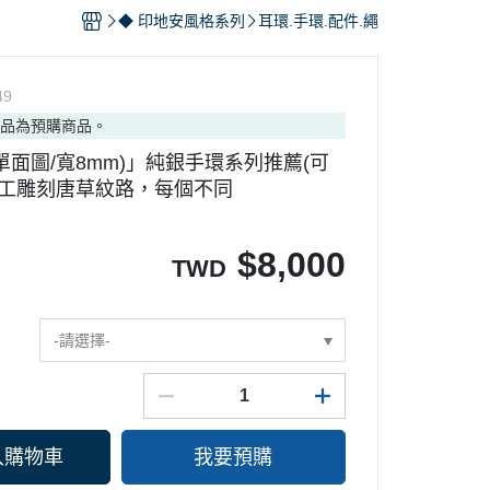
手環
◆ 印地安風格系列
耳環.手環.配件.繩
49
商品為預購商品。
｜別針.徽章｜袖扣
單面圖/寬8mm)」純銀手環系列推薦(可
手工雕刻唐草紋路，每個不同
$
8,000
TWD
-請選擇-
入購物車
我要預購