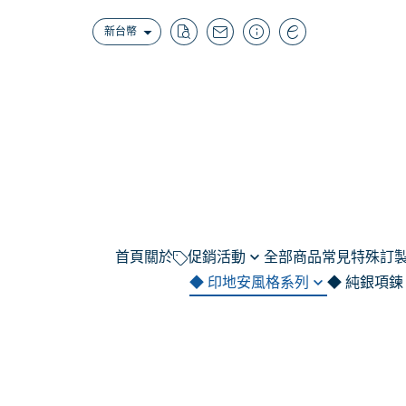
新台幣
首頁
關於
促銷活動
全部商品
常見特殊訂製
◆ 印地安風格系列
◆ 純銀項鍊
（結帳補1元）無法使用點數商
範例｜名字系
品-門市限定特惠/K金黃金品/維
項鍊｜羽毛
純銀項鍊 / 999/92
招財
範例｜線條圖(
修品/配件類/套組組合
選購區)
項鍊｜老鷹.鷹爪.牛頭.圖騰
造型
範例｜寵物.
潘朵拉項鍊 (代印
項鍊｜組合款set
印章
範例｜彌月Ba
請選加購品並LINE客