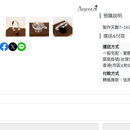
預購說明
製作天數7~10天，
運送&付款
運送方式
一般宅配
實
郵局掛號(台灣
香港(市區)(地
付款方式
轉帳匯款
信
購