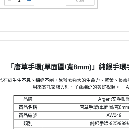
情
「唐草手環(單面圖/寬8mm)」純銀手
意在於生生不息、綿延不絕，象徵著強大的生命力、繁榮、長壽
用來寄託家族興旺、子孫綿延的美好祝願。 －Ar
品牌
Argent安爵銀
商品名稱
「唐草手環(單面圖/寬8m
商品編號
AW049
類別
純銀手環-925/99