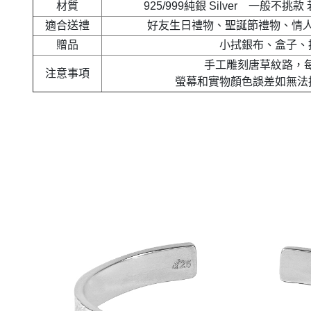
材質
925/999純銀 Silver 一般不
適合送禮
好友生日禮物、聖誕節禮物、情
贈品
小拭銀布、盒子、
手工雕刻唐草紋路，
注意事項
螢幕和實物顏色誤差如無法