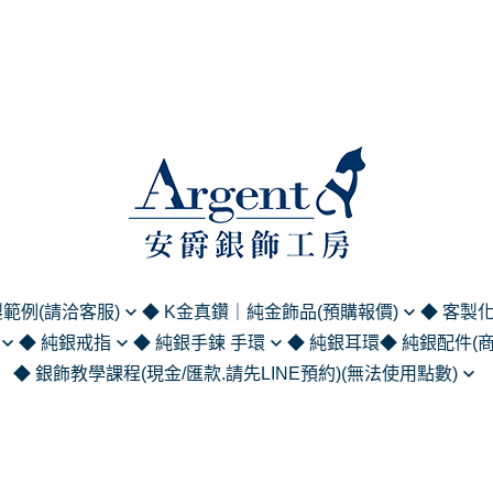
範例(請洽客服)
◆ K金真鑽｜純金飾品(預購報價)
◆ 客製
◆ 純銀戒指
◆ 純銀手鍊 手環
◆ 純銀耳環
◆ 純銀配件(
列
黃金｜純金飾品 (請洽客服報價)
英文名字項
◆ 銀飾教學課程(現金/匯款.請先LINE預約)(無法使用點數)
5純銀鍊 (單鍊
尾戒
925/999純銀手鍊
領帶夾｜袖
簽名/手繪)
K金項鍊/手鍊/手環 (請洽客服報
中文名字項
(商務正裝系列
金工課程
價)
戒指
925/999純銀手環
人物刻字刻圖
刻字項鍊
照片刻字刻圖
純銀擺件 (居
蠟雕課程
K金戒指 (請洽客服報價)
戒系列
造型墜手鍊
by刻字系列
名字手鍊
服)
純銀吊飾 (鑰