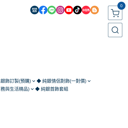
0
化銀飾訂製(預購)
◆ 純銀情侶對飾(一對價)
商務與生活精品)
◆ 純銀首飾套組
鍊
客製化對戒 (預購)
扣｜鈔票夾｜別針
鍊
情侶對戒
)
情侶對鍊
家與藝術收藏)
情人手鍊｜手環
匙圈與隨身物件)