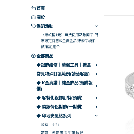
戒指｜老鷹.羽毛.松石
皇冠
範例｜潘朵拉
骨灰項鍊 (寶盒｜寶罐
首頁
耳環.手環.配件.繩
動物
範例｜骨灰項鍊
圖請選加購品並LINE
關於
美鑽
範例｜冠軍戒
牌子系列 (刻字刻
促銷活動
素面
並LINE客服)
範例｜寶石包
（結帳補1元）無法使用點數商品-門
市限定特惠/K金黃金品/維修品/配件
兵器系列
範例｜婚戒包
類/套組組合
十字架系列
範例｜各式配
全部商品
植物花草系列
◆銀飾維修｜清潔工具｜禮盒
美鑽｜寶石系列
常見特殊訂製範例(請洽客服)
動物｜貓咪系列
◆ K金真鑽｜純金飾品(預購報
價)
生肖｜星座系列
◆ 客製化銀飾訂製(預購)
數字｜字母系列
◆ 純銀情侶對飾(一對價)
宗教｜招財系列
◆ 印地安風格系列
項鍊｜羽毛
項鍊｜老鷹.鷹爪.牛頭.圖騰