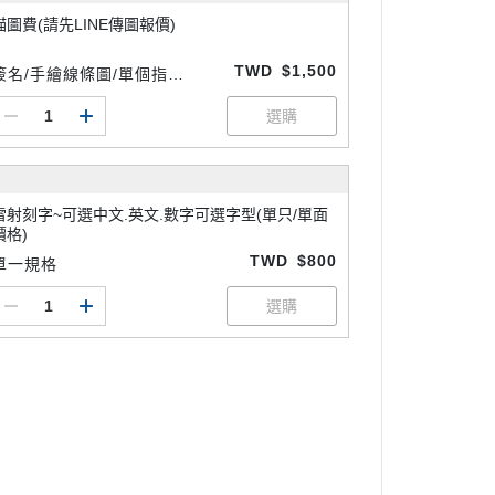
描圖費(請先LINE傳圖報價)
TWD
$1,500
簽名/手繪線條圖/單個指紋
(過於複雜則另報價) 請先洽
LINE客服
雷射刻字~可選中文.英文.數字可選字型(單只/單面
價格)
TWD
$800
單一規格