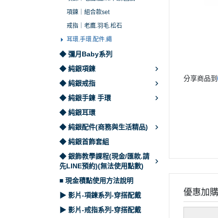
項鍊｜組合款set
戒指｜老鷹.羽毛.松石
耳環.手環.配件.繩
◆ 彌月Baby系列
◆ 純銀項鍊
分享商品到
◆ 純銀戒指
◆ 純銀手鍊 手環
◆ 純銀耳環
◆ 純銀配件(商務與生活精品)
◆ 純銀首飾套組
◆ 銀飾教學課程(現金/匯款.請
先LINE預約)(無法使用點數)
■ 現金積點使用方法說明
優惠加
▶ 影片-項鍊系列-穿搭配戴
▶ 影片-戒指系列-穿搭配戴