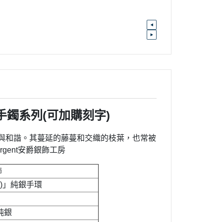
環手鐲系列
(可加購刻字)
與和諧。其蔓延的藤蔓和交織的枝葉，也常被
gent安爵銀飾工房
飾
m)」純銀手環
9純銀