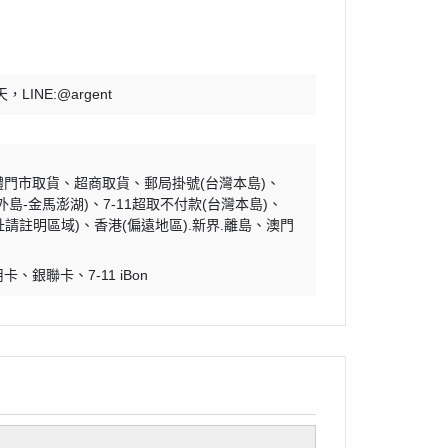
LINE:@argent
體門市取貨
超商取貨
郵局掛號(台灣本島)
外島-金馬澎湖)
7-11超取不付款(台灣本島)
址請註明區域)
香港(偏遠地區).新界.離島
澳門
用卡
銀聯卡
7-11 iBon