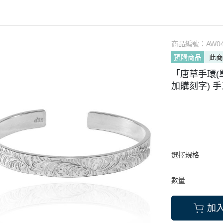
K金對戒 (請洽客服報價)
戒指
項鍊(照片項鍊)
刻字手鍊.
) (刻字刻
戒指
 (寶盒｜寶罐)
刻字戒指
客服)
戒指
(印章戒)
刻字對戒
圖請選加購品
商品編號：
AW0
戒指
台(墜、戒)
名字耳環
預購商品
此
台(鑽戒)
名字領帶夾
「唐草手環(
加購刻字) 
件
名字吊飾
選擇規格
數量
加