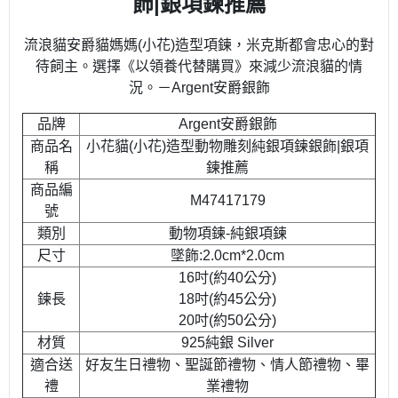
飾|銀項鍊推薦
流浪貓安爵貓媽媽(小花)造型項鍊，米克斯都會忠心的對
待飼主。選擇《以領養代替購買》來減少流浪貓的情
況。－Argent安爵銀飾
品牌
Argent安爵銀飾
商品名
小花貓(小花)造型動物雕刻純銀項鍊銀飾|銀項
稱
鍊推薦
商品編
M47417179
號
類別
動物項鍊-純銀項鍊
尺寸
墜飾:2.0cm*2.0cm
16吋(約40公分)
鍊長
18吋(約45公分)
20吋(約50公分)
材質
925純銀 Silver
適合送
好友生日禮物、聖誕節禮物、情人節禮物、畢
禮
業禮物