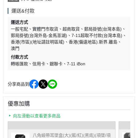
運送&付款
運送方式
一般宅配
實體門市取貨
超商取貨
郵局掛號(台灣本島)
郵局掛號(台灣外島-金馬澎湖)
7-11超取不付款(台灣本島)
香港(市區)(地址請註明區域)
香港(偏遠地區).新界.離島
澳門
付款方式
轉帳匯款
信用卡
銀聯卡
7-11 iBon
分享商品到
優惠加購
向左滑動以查看更多商品
八角緞帶耳墜盒(大)(藍/紅)(黑底)(項墜/項