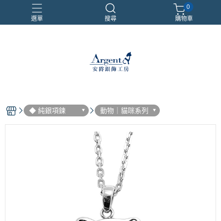
0
選單
搜尋
購物車
999銀鍊
三環戒
扁鍊
照片項鍊
魔戒
◆ 純銀項鍊
動物｜貓咪系列