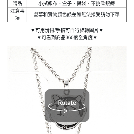
贈品
小拭銀布、盒子、提袋、不挑款銀鍊
注意事
螢幕和實物顏色誤差如無法接受請勿下單
項
▼可用滑鼠/手指可自行旋轉圖片▼
▼可看到商品360度全角度▼