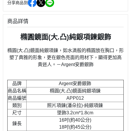
分享商品到
商品詳情
橢圓
鏡面
(大.凸)純銀項鍊銀飾
橢圓(大.凸)鏡面純銀項鍊，如水滴般的橢圓放在胸口，形
塑了典雅的形象，更在銀色亮面的用材下，顯得更加高
貴迷人。－Argent安爵銀飾
品牌
Argent安爵銀飾
商品名稱
橢圓(大.凸)鏡面純銀項鍊
商品編號
APP012
類別
照片項鍊(潘朵拉)-純銀項鍊
尺寸
墜飾3.2cm*1.8cm
16吋(約40公分)
鍊長
18吋(約45公分)