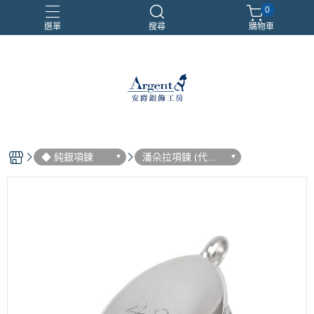
0
選單
搜尋
購物車
999銀鍊
三環戒
扁鍊
照片項鍊
魔戒
◆ 純銀項鍊
潘朵拉項鍊 (代印
照片刻字刻圖請選
加購品並LINE客服)