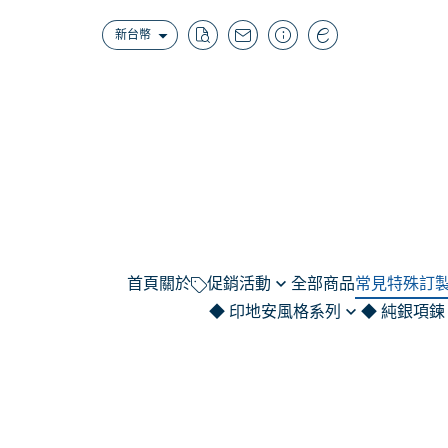
新台幣
首頁
關於
促銷活動
全部商品
常見特殊訂製
◆ 印地安風格系列
◆ 純銀項鍊
（結帳補1元）無法使用點數商
範例｜名字系
品-門市限定特惠/K金黃金品/維
項鍊｜羽毛
純銀項鍊 / 999/92
招財
範例｜線條圖(
修品/配件類/套組組合
選購區)
項鍊｜老鷹.鷹爪.牛頭.圖騰
造型
範例｜寵物.
潘朵拉項鍊 (代印
項鍊｜組合款set
印章
範例｜彌月Ba
請選加購品並LINE客