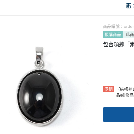
K金對戒 (請洽客服報價)
戒指
項鍊(照片項鍊)
刻字手鍊.
) (刻字刻
戒指
 (寶盒｜寶罐)
刻字戒指
客服)
戒指
(印章戒)
刻字對戒
圖請選加購品
商品編號：
orde
戒指
台(墜、戒)
名字耳環
預購商品
此
台(鑽戒)
名字領帶夾
包台項鍊「素台
件
名字吊飾
促銷
（結帳補
品/維修品