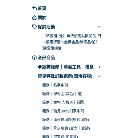
戒指｜老鷹.羽毛.松石
皇冠
範例｜潘朵拉
骨灰項鍊 (寶盒｜寶罐
首頁
耳環.手環.配件.繩
動物
範例｜骨灰項鍊
圖請選加購品並LINE
關於
美鑽
範例｜冠軍戒
牌子系列 (刻字刻
促銷活動
素面
並LINE客服)
範例｜寶石包
（結帳補1元）無法使用點數商品-門
市限定特惠/K金黃金品/維修品/配件
兵器系列
範例｜婚戒包
類/套組組合
十字架系列
範例｜各式配
全部商品
植物花草系列
◆銀飾維修｜清潔工具｜禮盒
美鑽｜寶石系列
常見特殊訂製範例(請洽客服)
動物｜貓咪系列
範例｜名字系列
範例｜線條圖(簽名/手繪)
生肖｜星座系列
範例｜寵物.人物刻字刻圖
數字｜字母系列
範例｜彌月Baby刻字系列
宗教｜招財系列
範例｜潘朵拉項鍊(照片項鍊)
範例｜骨灰項鍊 (寶盒｜寶罐)
範例｜冠軍戒(印章戒)