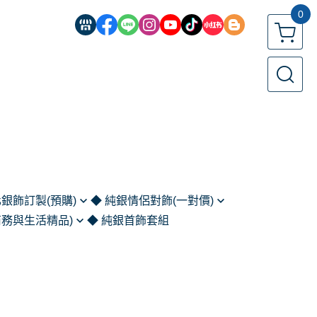
0
化銀飾訂製(預購)
◆ 純銀情侶對飾(一對價)
商務與生活精品)
◆ 純銀首飾套組
鍊
客製化對戒 (預購)
扣｜鈔票夾｜別針
鍊
情侶對戒
)
情侶對鍊
家與藝術收藏)
情人手鍊｜手環
匙圈與隨身物件)