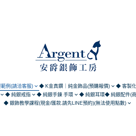
範例(請洽客服)
◆ K金真鑽｜純金飾品(預購報價)
◆ 客製
◆ 純銀戒指
◆ 純銀手鍊 手環
◆ 純銀耳環
◆ 純銀配件(
列
黃金｜純金飾品 (請洽客服報價)
英文名字項
◆ 銀飾教學課程(現金/匯款.請先LINE預約)(無法使用點數)
5純銀鍊 (單鍊
尾戒
925/999純銀手鍊
領帶夾｜袖
簽名/手繪)
K金項鍊/手鍊/手環 (請洽客服報
中文名字項
(商務正裝系列
金工課程
價)
戒指
925/999純銀手環
人物刻字刻圖
刻字項鍊
照片刻字刻圖
純銀擺件 (居
蠟雕課程
K金戒指 (請洽客服報價)
戒系列
造型墜手鍊
by刻字系列
名字手鍊
服)
純銀吊飾 (鑰