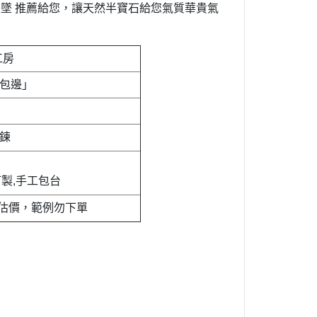
墜 推薦給您，讓天然半寶石給您氣質華貴氣
工房
台包邊」
鍊
製,手工包台
估價，範例勿下單