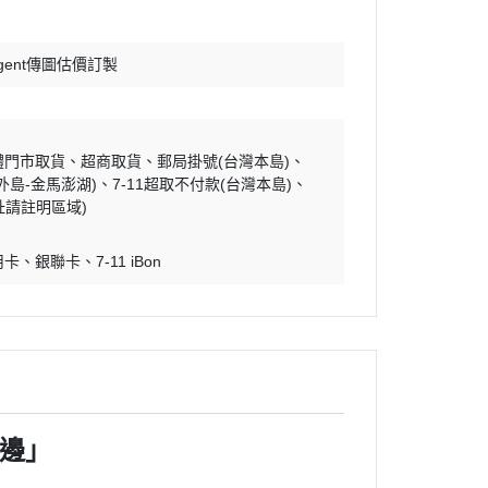
rgent傳圖估價訂製
體門市取貨
超商取貨
郵局掛號(台灣本島)
外島-金馬澎湖)
7-11超取不付款(台灣本島)
址請註明區域)
用卡
銀聯卡
7-11 iBon
包邊」