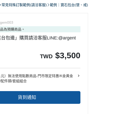
手環
常見特殊訂製範例(請洽客服)
範例｜寶石包台(墜、戒)
rgem003
商品為預購商品。
｜別針.徽章｜袖扣
包邊」購買請洽客服LINE:@argent
$
3,500
TWD
1元）無法使用點數商品-門市限定特惠/K金黃金
/配件類/套組組合
貨到通知