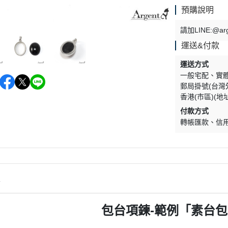
預購說明
請加LINE:@a
運送&付款
運送方式
一般宅配
實
郵局掛號(台灣
香港(市區)(地
付款方式
轉帳匯款
信
情
包台項鍊-範例「素台