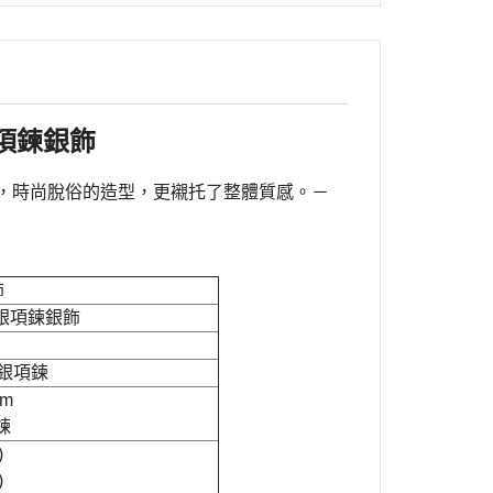
項鍊銀飾
，時尚脫俗的造型，更襯托了整體質感。－
飾
銀項鍊銀飾
純銀項鍊
cm
鍊
)
)