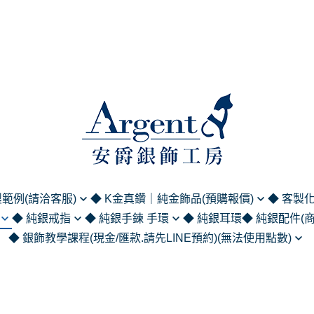
範例(請洽客服)
◆ K金真鑽｜純金飾品(預購報價)
◆ 客製
◆ 純銀戒指
◆ 純銀手鍊 手環
◆ 純銀耳環
◆ 純銀配件(
列
黃金｜純金飾品 (請洽客服報價)
英文名字項
◆ 銀飾教學課程(現金/匯款.請先LINE預約)(無法使用點數)
5純銀鍊 (單鍊
尾戒
925/999純銀手鍊
領帶夾｜袖
簽名/手繪)
K金項鍊/手鍊/手環 (請洽客服報
中文名字項
(商務正裝系列
金工課程
價)
戒指
925/999純銀手環
人物刻字刻圖
刻字項鍊
照片刻字刻圖
純銀擺件 (居
蠟雕課程
K金戒指 (請洽客服報價)
戒系列
造型墜手鍊
by刻字系列
名字手鍊
服)
純銀吊飾 (鑰