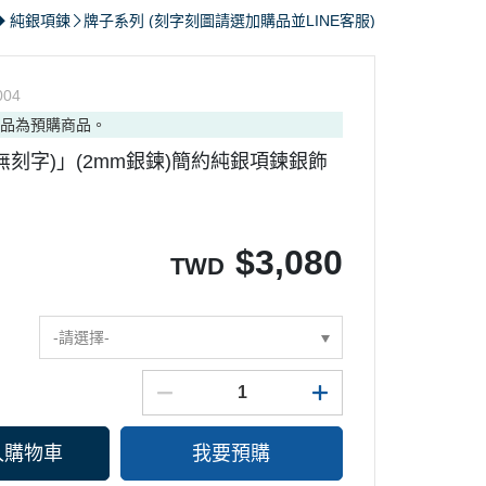
手環
◆ 純銀項鍊
牌子系列 (刻字刻圖請選加購品並LINE客服)
004
商品為預購商品。
｜別針.徽章｜袖扣
無刻字)」(2mm銀鍊)簡約純銀項鍊銀飾
$
3,080
TWD
-請選擇-
入購物車
我要預購