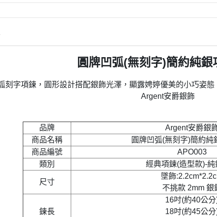
情
圓牌凹弧(無刻字)簡約純銀
弧刻字項鍊，圓形設計搭配銀飾光澤，顯露娉婷優美的小巧姿態
Argent安爵銀飾
品牌
Argent安爵銀
商品名稱
圓牌凹弧(無刻字)簡約純
商品編號
APO003
類別
經典項鍊(造型款)-
墜飾:2.2cm*2.2
尺寸
不挑款 2mm 銀
16吋(約40公分
鍊長
18吋(約45公分