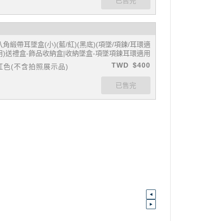
八角緞帶耳墜盒(小)(藍/紅)(黑底)(項墜/項鍊/耳環適
用)送禮盒-飾品收納盒|收納墜盒-項墜項鍊耳環適用
TWD
$400
紅色(不含拍照展示品)