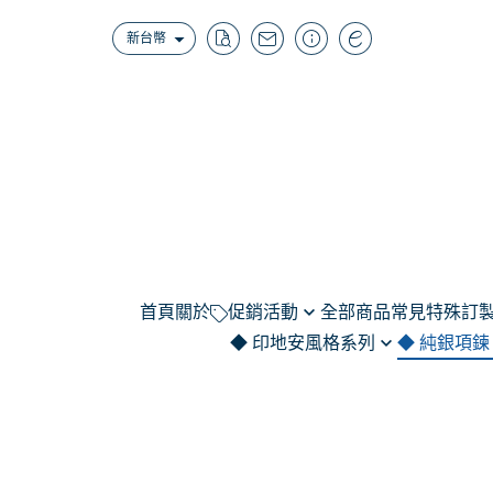
新台幣
首頁
關於
促銷活動
全部商品
常見特殊訂製
◆ 印地安風格系列
◆ 純銀項鍊
（結帳補1元）無法使用點數商
範例｜名字系
品-門市限定特惠/K金黃金品/維
項鍊｜羽毛
純銀項鍊 / 999/92
招財
範例｜線條圖(
修品/配件類/套組組合
選購區)
項鍊｜老鷹.鷹爪.牛頭.圖騰
造型
範例｜寵物.
潘朵拉項鍊 (代印
項鍊｜組合款set
印章
範例｜彌月Ba
請選加購品並LINE客