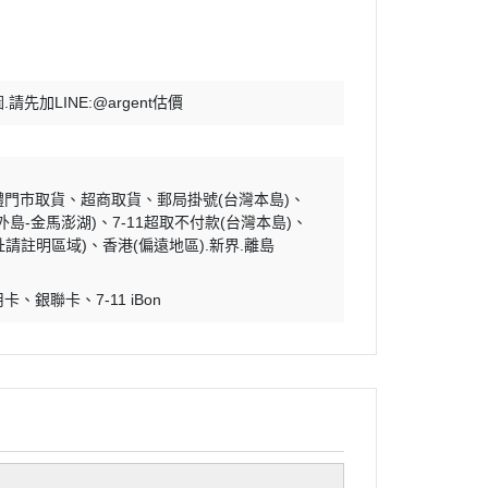
請先加LINE:@argent估價
體門市取貨
超商取貨
郵局掛號(台灣本島)
外島-金馬澎湖)
7-11超取不付款(台灣本島)
址請註明區域)
香港(偏遠地區).新界.離島
用卡
銀聯卡
7-11 iBon