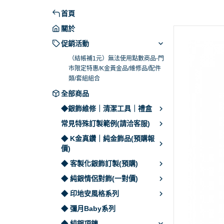
戒指｜老鷹.羽毛.松石
皇冠
範例｜潘朵拉
骨灰項鍊 (寶盒｜寶罐
首頁
耳環.手環.配件.繩
動物
範例｜骨灰項鍊
圖請選加購品並LINE
關於
美鑽
範例｜冠軍戒
牌子系列 (刻字刻
促銷活動
素面
並LINE客服)
範例｜寶石包
（結帳補1元）無法使用點數商品-門
市限定特惠/K金黃金品/維修品/配件
兵器系列
範例｜婚戒包
類/套組組合
十字架系列
範例｜各式配
全部商品
植物花草系列
◆銀飾維修｜清潔工具｜禮盒
美鑽｜寶石系列
常見特殊訂製範例(請洽客服)
動物｜貓咪系列
◆ K金真鑽｜純金飾品(預購報
價)
生肖｜星座系列
◆ 客製化銀飾訂製(預購)
數字｜字母系列
◆ 純銀情侶對飾(一對價)
宗教｜招財系列
◆ 印地安風格系列
◆ 彌月Baby系列
◆ 純銀項鍊