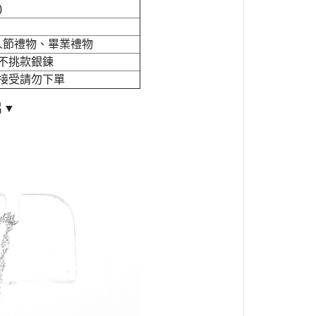
)
人節禮物、畢業禮物
不挑款銀鍊
接受請勿下單
片▼