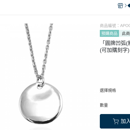
K金對戒 (請洽客服報價)
戒指
項鍊(照片項鍊)
刻字手鍊.
) (刻字刻
戒指
 (寶盒｜寶罐)
刻字戒指
客服)
戒指
(印章戒)
刻字對戒
圖請選加購品
商品編號：
APO
戒指
台(墜、戒)
名字耳環
預購商品
此
台(鑽戒)
名字領帶夾
「圓牌凹弧(
(可加購刻字)
件
名字吊飾
選擇規格
數量
加