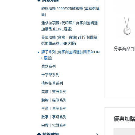
純銀項鍊 / 999/925純銀鍊 (單鍊選購
區)
潘朵拉項鍊 (代印照片刻字刻圖請選
加購品並LINE客服)
骨灰項鍊 (寶盒｜寶罐) (刻字刻圖請
選加購品並LINE客服)
分享商品到
牌子系列 (刻字刻圖請選加購品並LIN
E客服)
兵器系列
十字架系列
植物花草系列
美鑽｜寶石系列
動物｜貓咪系列
生肖｜星座系列
數字｜字母系列
優惠加
宗教｜招財系列
◆ 純銀戒指