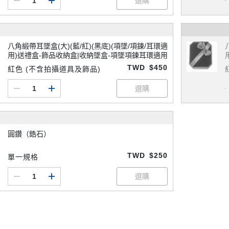
八角緞帶耳墜盒(大)(藍/紅)(黑底)(項墜/項鍊/耳環適
用)送禮盒-飾品收納盒|收納墜盒-項墜項鍊耳環適用
TWD
$450
紅色 (不含拍攝道具及飾品)
圓鑽（鋯石）
TWD
$250
單一規格