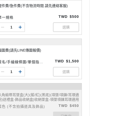
趕件費/急件費(不含物流時間.請先連絡客服)
TWD
$500
單一規格
描圖費(請先LINE傳圖報價)
TWD
$1,500
簽名/手繪線條圖/單個指紋
(過於複雜則另報價) 請先洽
LINE客服
八角緞帶耳墜盒(大)(藍/紅)(黑底)(項墜/項鍊/耳環適
用)送禮盒-飾品收納盒|收納墜盒-項墜項鍊耳環適用
TWD
$450
藍色 (不含拍攝道具及飾品)