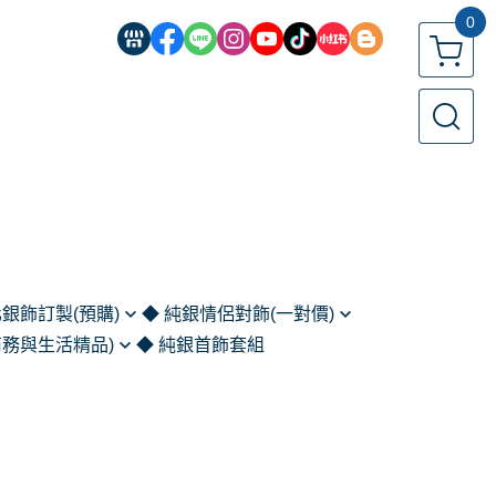
0
化銀飾訂製(預購)
◆ 純銀情侶對飾(一對價)
商務與生活精品)
◆ 純銀首飾套組
鍊
客製化對戒 (預購)
扣｜鈔票夾｜別針
鍊
情侶對戒
)
情侶對鍊
家與藝術收藏)
情人手鍊｜手環
匙圈與隨身物件)