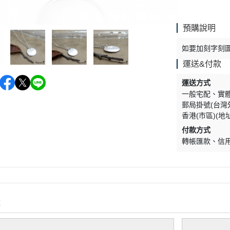
預購說明
如要加刻字刻圖.
運送&付款
運送方式
一般宅配
實
郵局掛號(台灣
香港(市區)(地
付款方式
轉帳匯款
信
購