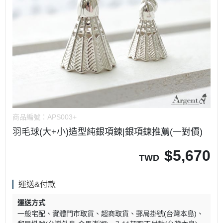
商品編號：
APS003+
羽毛球(大+小)造型純銀項鍊|銀項鍊推薦(一對價)
$
5,670
TWD
運送&付款
運送方式
一般宅配
實體門市取貨
超商取貨
郵局掛號(台灣本島)