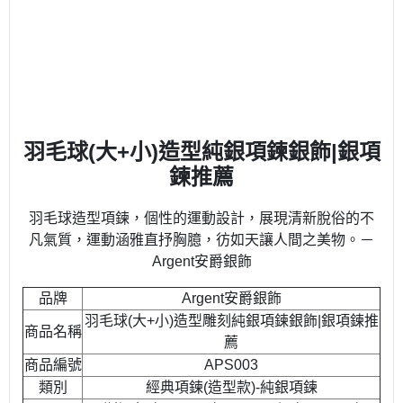
羽毛球(大+小)造型純銀項鍊銀飾|銀項
鍊推薦
羽毛球造型項鍊，個性的運動設計，展現清新脫俗的不
凡氣質，運動涵雅直抒胸臆，彷如天讓人間之美物。－
Argent安爵銀飾
品牌
Argent安爵銀飾
羽毛球(大+小)造型雕刻純銀項鍊銀飾|銀項鍊推
商品名稱
薦
商品編號
APS003
類別
經典項鍊(造型款)-純銀項鍊