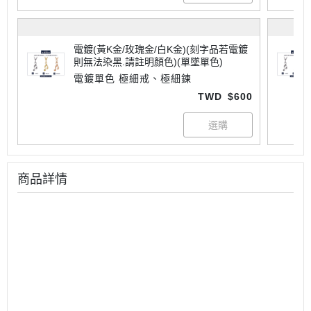
電鍍(黃K金/玫瑰金/白K金)(刻字品若電鍍
則無法染黑.請註明顏色)(單墜單色)
電鍍單色 極細戒、極細鍊
TWD
$600
商品詳情