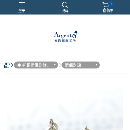
0
選單
搜尋
購物車
999銀鍊
三環戒
扁鍊
照片項鍊
魔戒
◆ 純銀情侶對飾
情侶對鍊
(一對價)