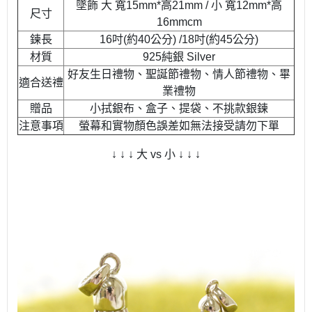
墜飾 大 寬15mm*高21mm / 小 寬12mm*高
尺寸
16mmcm
鍊長
16吋(約40公分) /18吋(約45公分)
材質
925純銀 Silver
好友生日禮物、聖誕節禮物、情人節禮物、畢
適合送禮
業禮物
贈品
小拭銀布、盒子、提袋、不挑款銀鍊
注意事項
螢幕和實物顏色誤差如無法接受請勿下單
↓ ↓ ↓ 大 vs 小 ↓ ↓ ↓