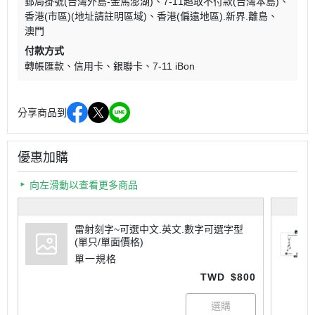
郵局掛號(台灣外島-金馬澎湖)
7-11超取不付款(台灣本島)
香港(市區)(地址請註明區域)
香港(偏遠地區).新界.離島
澳門
付款方式
轉帳匯款
信用卡
銀聯卡
7-11 iBon
分享商品到
優惠加購
向左滑動以查看更多商品
雷射刻字~可選中文.英文.數字可選字型
(單只/單面價格)
單一規格
TWD
$800