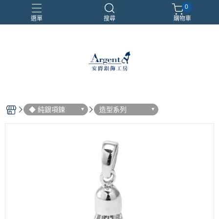
0
選單
搜尋
購物車
999銀鍊
三環戒
扁鍊
照片項鍊
魔戒
◆ 純銀項鍊
造型系列