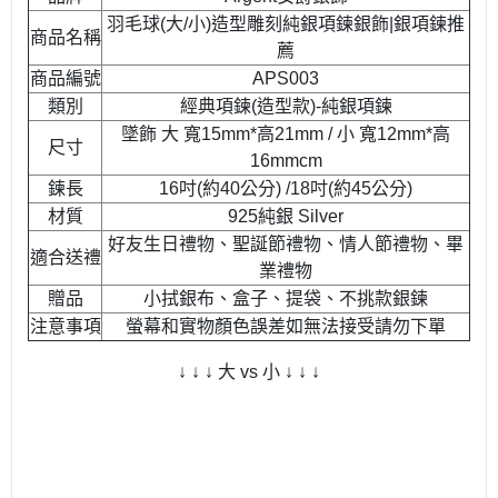
羽毛球(大/小)造型雕刻純銀項鍊銀飾|銀項鍊推
商品名稱
薦
商品編號
APS003
類別
經典項鍊(造型款)-純銀項鍊
墜飾 大 寬15mm*高21mm / 小 寬12mm*高
尺寸
16mmcm
鍊長
16吋(約40公分) /18吋(約45公分)
材質
925純銀 Silver
好友生日禮物、聖誕節禮物、情人節禮物、畢
適合送禮
業禮物
贈品
小拭銀布、盒子、提袋、不挑款銀鍊
注意事項
螢幕和實物顏色誤差如無法接受請勿下單
↓ ↓ ↓ 大 vs 小 ↓ ↓ ↓