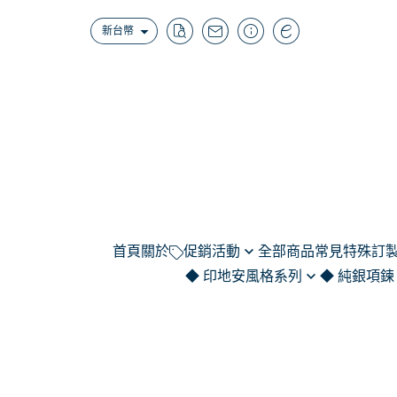
新台幣
首頁
關於
促銷活動
全部商品
常見特殊訂製
◆ 印地安風格系列
◆ 純銀項鍊
（結帳補1元）無法使用點數商
範例｜名字系
品-門市限定特惠/K金黃金品/維
項鍊｜羽毛
純銀項鍊 / 999/92
招財
範例｜線條圖(
修品/配件類/套組組合
選購區)
項鍊｜老鷹.鷹爪.牛頭.圖騰
造型
範例｜寵物.
潘朵拉項鍊 (代印
項鍊｜組合款set
印章
範例｜彌月Ba
請選加購品並LINE客