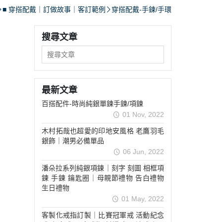
手環
■ 穿搭配戴｜訂做故事｜客訂範例
穿搭配戴-手鍊/手環
搜尋文章
｜別針.徽章｜袖扣
最新文章
百搭配件-時尚純銀單鍊手鍊/項鍊
01 Nov, 2022
木村拓哉也超愛的印地安風格 老鷹羽毛
銀飾｜潮男必備單品
06 Jun, 2022
潘朵拉系列純銀項鍊｜刻字 刻圖 相框項
鍊 手鍊 鑰匙圈｜母親節禮物 告白禮物
生日禮物
01 May, 2022
客製化戒指訂製｜比賽冠軍戒 活動紀念