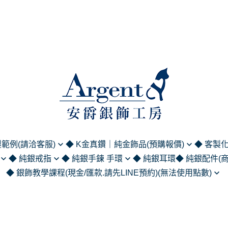
範例(請洽客服)
◆ K金真鑽｜純金飾品(預購報價)
◆ 客製
◆ 純銀戒指
◆ 純銀手鍊 手環
◆ 純銀耳環
◆ 純銀配件(
列
黃金｜純金飾品 (請洽客服報價)
英文名字項
◆ 銀飾教學課程(現金/匯款.請先LINE預約)(無法使用點數)
5純銀鍊 (單鍊
尾戒
925/999純銀手鍊
領帶夾｜袖
簽名/手繪)
K金項鍊/手鍊/手環 (請洽客服報
中文名字項
(商務正裝系列
金工課程
價)
戒指
925/999純銀手環
人物刻字刻圖
刻字項鍊
照片刻字刻圖
純銀擺件 (居
蠟雕課程
K金戒指 (請洽客服報價)
戒系列
造型墜手鍊
by刻字系列
名字手鍊
服)
純銀吊飾 (鑰