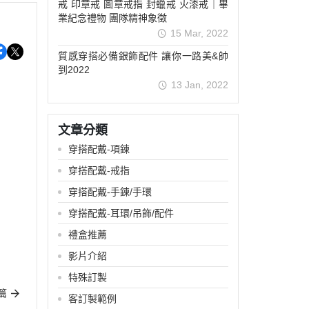
戒 印章戒 圖章戒指 封蠟戒 火漆戒｜畢
業紀念禮物 團隊精神象徵
15 Mar, 2022
質感穿搭必備銀飾配件 讓你一路美&帥
到2022
13 Jan, 2022
文章分類
穿搭配戴-項鍊
穿搭配戴-戒指
穿搭配戴-手鍊/手環
穿搭配戴-耳環/吊飾/配件
禮盒推薦
影片介紹
特殊訂製
篇
客訂製範例