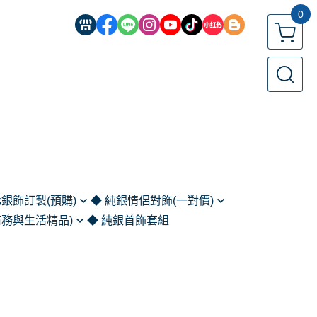
0
化銀飾訂製(預購)
◆ 純銀情侶對飾(一對價)
商務與生活精品)
◆ 純銀首飾套組
鍊
客製化對戒 (預購)
扣｜鈔票夾｜別針
鍊
情侶對戒
)
情侶對鍊
家與藝術收藏)
情人手鍊｜手環
匙圈與隨身物件)