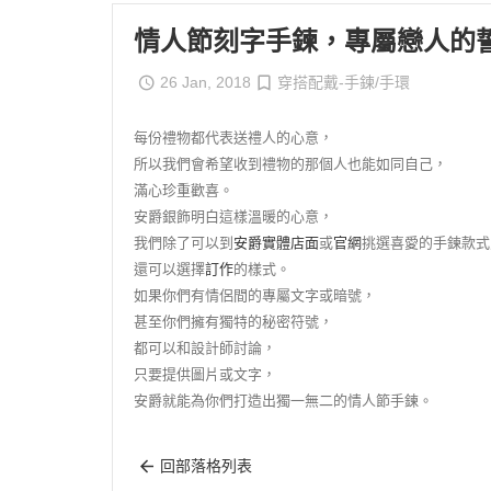
情人節刻字手鍊，專屬戀人的
26 Jan, 2018
穿搭配戴-手鍊/手環
每份禮物都代表送禮人的心意，
所以我們會希望收到禮物的那個人也能如同自己，
滿心珍重歡喜。
安爵銀飾明白這樣溫暖的心意，
我們除了可以到
安爵實體店面
或
官網
挑選喜愛的手鍊款式
還可以選擇
訂作
的樣式。
如果你們有情侶間的專屬文字或暗號，
甚至你們擁有獨特的秘密符號，
都可以和設計師討論，
只要提供圖片或文字，
安爵就能為你們打造出獨一無二的情人節手鍊。
回部落格列表