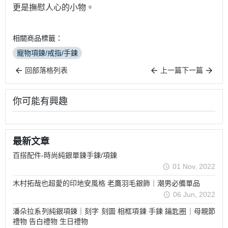
更是撫慰人心的小物。
相關商品標籤：
寵物項鍊/戒指/手鍊
回部落格列表
上一篇
下一篇
你可能有興趣
最新文章
百搭配件-時尚純銀單鍊手鍊/項鍊
01 Nov, 2022
木村拓哉也超愛的印地安風格 老鷹羽毛銀飾｜潮男必備單品
06 Jun, 2022
潘朵拉系列純銀項鍊｜刻字 刻圖 相框項鍊 手鍊 鑰匙圈｜母親節
禮物 告白禮物 生日禮物