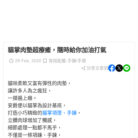
貓掌肉墊超療癒，隨時給你加油打氣
28 Feb, 2020
穿搭配戴-手鍊/手環
分享文章到
貓咪柔軟又富有彈性的肉墊，
讓許多人為之瘋狂，
一摸遍上癮。
安爵便以貓掌為設計基底，
打造小巧精緻的
貓掌項墜、手鍊
，
立體肉球增加了觸感，
細節處理一點都不馬乎，
不僅是一條項鍊、手鍊，