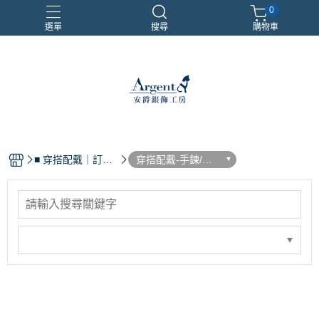
0
選單
搜尋
購物車
999銀鍊
三環戒
扁鍊
照片項鍊
魔戒
■ 穿搭配戴｜訂做
穿搭配戴-手鍊/手
故事｜客訂範例
環