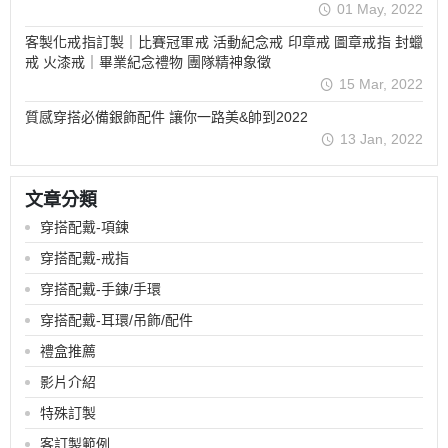
01 May, 2022
客製化戒指訂製｜比賽冠軍戒 活動紀念戒 印章戒 圖章戒指 封蠟
戒 火漆戒｜畢業紀念禮物 團隊精神象徵
15 Mar, 2022
質感穿搭必備銀飾配件 讓你一路美&帥到2022
13 Jan, 2022
文章分類
穿搭配戴-項鍊
穿搭配戴-戒指
穿搭配戴-手鍊/手環
穿搭配戴-耳環/吊飾/配件
禮盒推薦
影片介紹
特殊訂製
客訂製範例