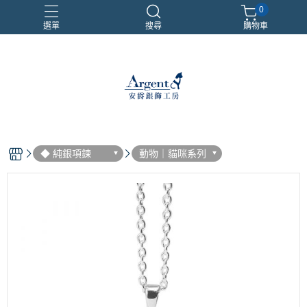
0
選單
搜尋
購物車
999銀鍊
三環戒
扁鍊
照片項鍊
魔戒
◆ 純銀項鍊
動物｜貓咪系列