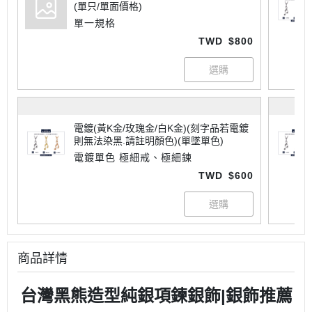
(單只/單面價格)
單一規格
TWD
$800
電鍍(黃K金/玫瑰金/白K金)(刻字品若電鍍
則無法染黑.請註明顏色)(單墜單色)
電鍍單色 極細戒、極細鍊
TWD
$600
商品詳情
台灣黑熊造型純銀項鍊銀飾|銀飾推薦