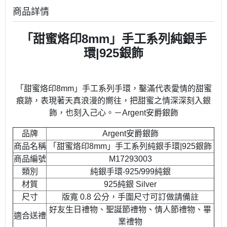
商品詳情
「甜蜜烙印
8mm
」手工系列純銀手
環|925銀飾
「甜蜜烙印8mm」手工系列手環，鑿滿代表愛情的甜蜜
痕跡，表現著天真浪漫的嚮往，把甜蜜之情深深刻入銀
飾，也刻入己心。－Argent安爵銀飾
品牌
Argent安爵銀飾
商品名稱
「甜蜜烙印8mm」手工系列純銀手環|925銀飾
商品編號
M17293003
類別
純銀手環-925/999純銀
材質
925純銀 Silver
尺寸
版寬 0.8 公分，手圍尺寸可訂做請備註
好友生日禮物、聖誕節禮物、情人節禮物、畢
適合送禮
業禮物