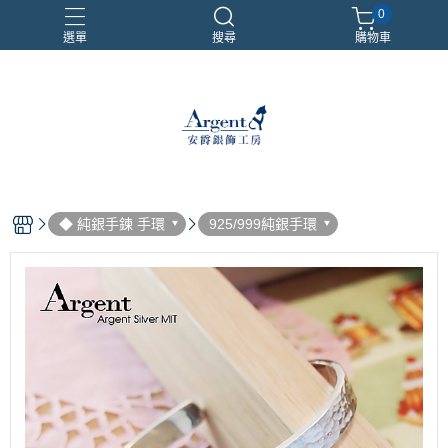
0
選單
搜尋
購物車
999銀鍊
三環戒
扁鍊
照片項鍊
魔戒
◆ 純銀手鍊 手環
925/999純銀手環