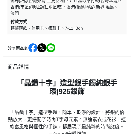
郵局掛號(台灣外島-金馬澎湖)
7-11超取不付款(台灣本島)
香港(市區)(地址請註明區域)
香港(偏遠地區).新界.離島
澳門
付款方式
轉帳匯款
信用卡
銀聯卡
7-11 iBon
分享商品到
商品詳情
「晶鑽十字」造型銀手鐲純銀手
環|925銀飾
「晶鑽十字」造型手還，簡單、乾淨的設計，將銀的優
點放大，更搭配了時尚T字母元素。無論素衣或花衫，這
款富風格與個性的手鍊，都展現了最純粹的時尚態度。
－Argent安爵銀飾