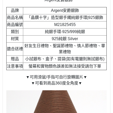
品牌
Argent安爵銀飾
商品名稱
「晶鑽十字」造型銀手鐲純銀手環|925銀飾
商品編號
M21825455
類別
純銀手環-925/999純銀
材質
925純銀 Silver
好友生日禮物、聖誕節禮物、情人節禮物、畢
適合送禮
業禮物
贈品
小拭銀布、盒子、提袋(如有電鍍則無拭銀布)
注意事項
螢幕和實物顏色誤差如無法接受請勿下單
▼可用滑鼠/手指可自行旋轉圖片▼
▼可看到商品360度全角度▼