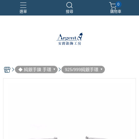
0
選單
搜尋
購物車
999銀鍊
三環戒
扁鍊
照片項鍊
魔戒
◆ 純銀手鍊 手環
925/999純銀手環