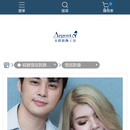
0
選單
搜尋
購物車
999銀鍊
三環戒
扁鍊
照片項鍊
魔戒
◆ 純銀情侶對飾
情侶對鍊
(一對價)