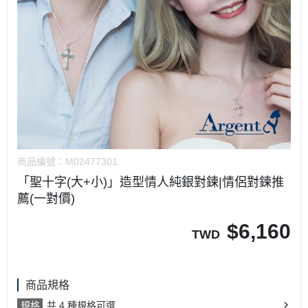
商品編號：
M02477301
「聖十字(大+小)」造型情人純銀對鍊|情侶對鍊推
薦(一對價)
$
6,160
TWD
商品規格
規格
共 4 種規格可選