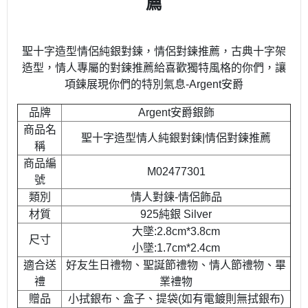
薦
聖十字造型情侶純銀對鍊，情侶對鍊推薦，古典十字架
造型，情人專屬的對鍊推薦給喜歡獨特風格的你們，讓
項鍊展現你們的特別氣息-Argent安爵
品牌
Argent安爵銀飾
商品名
聖十字造型情人純銀對鍊|情侶對鍊推薦
稱
商品編
M02477301
號
類別
情人對鍊-情侶飾品
材質
925純銀 Silver
大墜:2.8cm*3.8cm
尺寸
小墜:1.7cm*2.4cm
適合送
好友生日禮物、聖誕節禮物、情人節禮物、畢
禮
業禮物
贈品
小拭銀布、盒子、提袋(如有電鍍則無拭銀布)